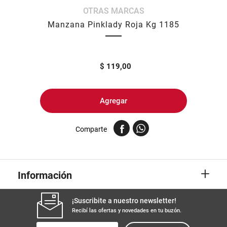
OTRAS MARCAS
8
.
yerba
Manzana Pinklady Roja Kg 1185
9
.
harina
10
.
arroz
$
119,00
Agregar
Comparte
+
Información
¡Suscribite a nuestro newsletter!
Recibí las ofertas y novedades en tu buzón.