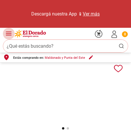
Descargá nuestra App 📱
Ver más
0
¿Qué estás buscando?
Estás comprando en:
Maldonado y Punta del Este
TÉRMINOS MÁS BUSCADOS
1
.
carne carnicería
2
.
leche
3
.
aceite
4
.
queso
5
.
pollo
6
.
bondiola
7
.
fideos