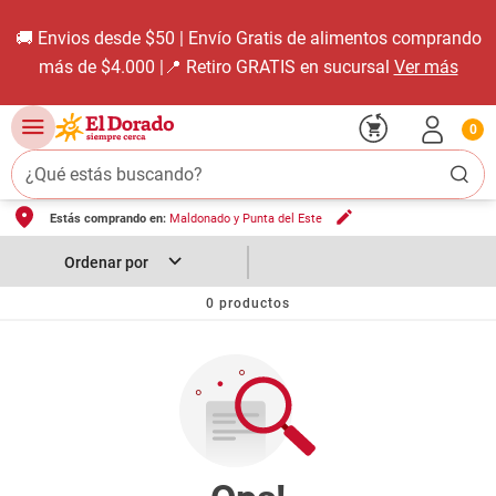
🚚 Envios desde $50 | Envío Gratis de alimentos comprando
más de $4.000 |📍 Retiro GRATIS en sucursal
Ver más
0
¿Qué estás buscando?
Estás comprando en:
Maldonado y Punta del Este
TÉRMINOS MÁS BUSCADOS
1
.
carne carnicería
2
.
leche
0
productos
3
.
aceite
4
.
queso
5
.
pollo
6
.
bondiola
7
.
fideos