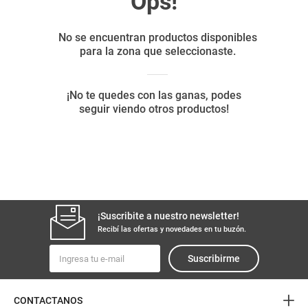
8
.
yerba
9
.
arroz
10
.
harina
¡Suscribite a nuestro newsletter!
Recibí las ofertas y novedades en tu buzón.
Suscribirme
+
CONTACTANOS