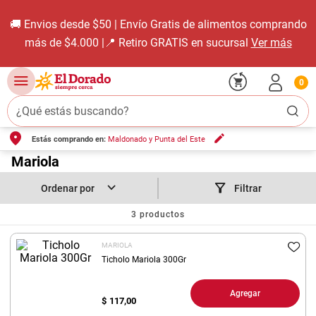
🚚 Envios desde $50 | Envío Gratis de alimentos comprando
más de $4.000 |📍 Retiro GRATIS en sucursal
Ver más
0
¿Qué estás buscando?
Estás comprando en:
Maldonado y Punta del Este
TÉRMINOS MÁS BUSCADOS
1
.
Mariola
carne carnicería
2
.
leche
Filtrar
3
.
aceite
3
productos
4
.
queso
MARIOLA
5
.
pollo
Ticholo Mariola 300Gr
6
.
bondiola
Agregar
$
117,00
7
.
fideos