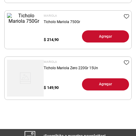
8
.
yerba
MARIOLA
9
.
arroz
Ticholo Mariola 750Gr
10
.
harina
Agregar
$
214,90
MARIOLA
Ticholo Mariola Zero 220Gr 15Un
Agregar
$
149,90
¡Suscribite a nuestro newsletter!