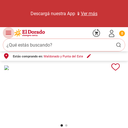
Descargá nuestra App 📱
Ver más
0
¿Qué estás buscando?
Estás comprando en:
Maldonado y Punta del Este
TÉRMINOS MÁS BUSCADOS
1
.
carne carnicería
2
.
leche
3
.
aceite
4
.
queso
5
.
pollo
6
.
bondiola
7
.
fideos