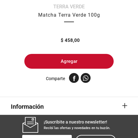
TERRA VERDE
8
.
yerba
Matcha Terra Verde 100g
9
.
harina
10
.
arroz
$
458,00
Agregar
Comparte
+
Información
¡Suscribite a nuestro newsletter!
Recibí las ofertas y novedades en tu buzón.