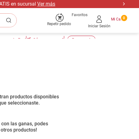
RATIS en sucursal
Ver más
Favoritos
0
Repetir pedido
Iniciar Sesión
tu cuenta Pro!
🛒¿Cómo comprar?
📣Descuentos
Ordenar por
0
productos