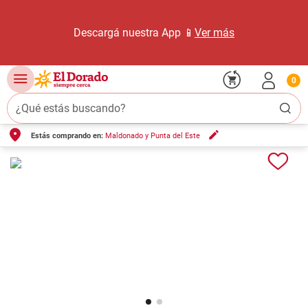
Descargá nuestra App 📱
Ver más
0
¿Qué estás buscando?
Estás comprando en:
Maldonado y Punta del Este
TÉRMINOS MÁS BUSCADOS
1
.
carne carnicería
2
.
leche
3
.
aceite
4
.
queso
5
.
bondiola
6
.
yerba
7
.
pollo