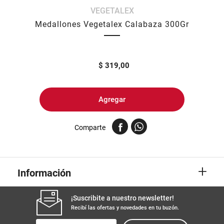
VEGETALEX
8
.
arroz
Medallones Vegetalex Calabaza 300Gr
9
.
harina
10
.
fideos
$
319,00
Agregar
Comparte
+
Información
¡Suscribite a nuestro newsletter!
Recibí las ofertas y novedades en tu buzón.