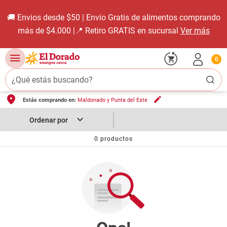
🚚 Envios desde $50 | Envío Gratis de alimentos comprando
más de $4.000 |📍 Retiro GRATIS en sucursal
Ver más
0
¿Qué estás buscando?
Estás comprando en:
Maldonado y Punta del Este
TÉRMINOS MÁS BUSCADOS
1
.
carne carnicería
2
.
leche
0
productos
3
.
aceite
4
.
queso
5
.
pollo
6
.
bondiola
7
.
fideos