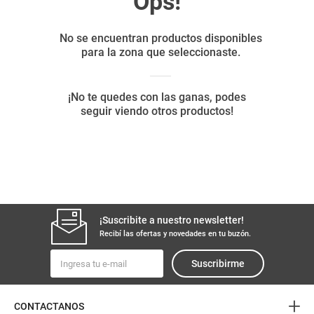
8
.
yerba
9
.
harina
10
.
arroz
¡Suscribite a nuestro newsletter!
Recibí las ofertas y novedades en tu buzón.
Suscribirme
+
CONTACTANOS