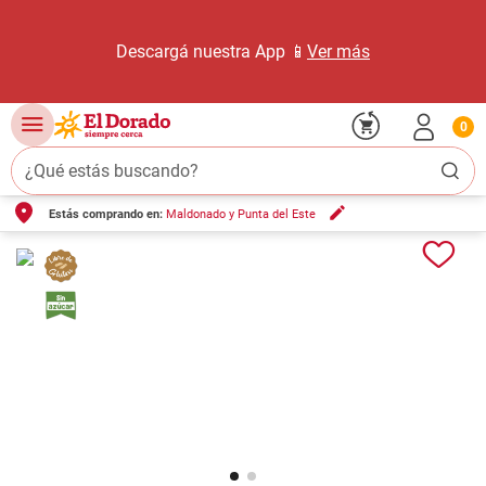
Descargá nuestra App 📱
Ver más
0
¿Qué estás buscando?
Estás comprando en:
Maldonado y Punta del Este
TÉRMINOS MÁS BUSCADOS
1
.
carne carnicería
2
.
leche
3
.
aceite
4
.
queso
5
.
pollo
6
.
bondiola
7
.
fideos