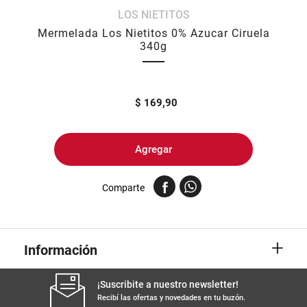
LOS NIETITOS
8
.
yerba
Mermelada Los Nietitos 0% Azucar Ciruela
9
.
harina
340g
10
.
arroz
$
169,90
Agregar
Comparte
+
Información
¡Suscribite a nuestro newsletter!
Recibí las ofertas y novedades en tu buzón.