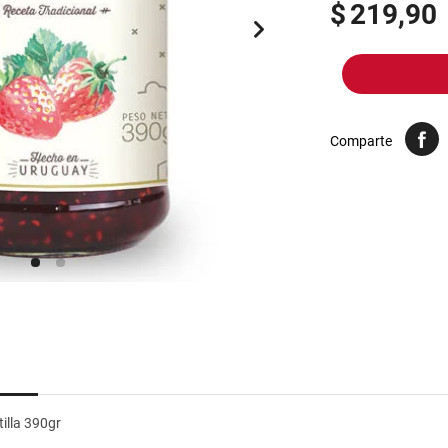
10
.
arroz
$
219,90
Comparte
illa 390gr