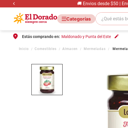
🚚 Envios desde $50 | En
¿Qué estás bus
Estás comprando en:
Maldonado y Punta del Este
Comestibles
Almacen
Mermeladas
Mermelad