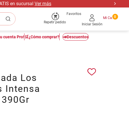
RATIS en sucursal
Ver más
Favoritos
0
Repetir pedido
Iniciar Sesión
tu cuenta Pro!
🛒¿Cómo comprar?
📣Descuentos
ada Los
s Intensa
a 390Gr