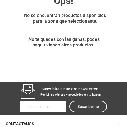
8
.
fideos
9
.
arroz
10
.
harina
¡Suscribite a nuestro newsletter!
Recibí las ofertas y novedades en tu buzón.
Suscribirme
+
CONTACTANOS