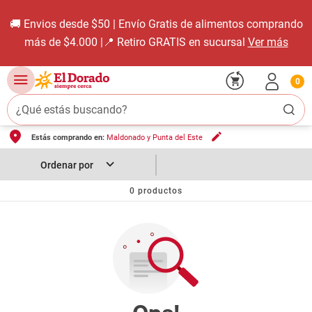
🚚 Envios desde $50 | Envío Gratis de alimentos comprando
más de $4.000 |📍 Retiro GRATIS en sucursal
Ver más
0
¿Qué estás buscando?
Estás comprando en:
Maldonado y Punta del Este
TÉRMINOS MÁS BUSCADOS
1
.
carne carnicería
2
.
leche
0
productos
3
.
aceite
4
.
queso
5
.
bondiola
6
.
pollo
7
.
yerba