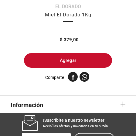
EL DORADO
8
.
arroz
Miel El Dorado 1Kg
9
.
harina
10
.
yerba
$
379,00
Agregar
Comparte
+
Información
¡Suscribite a nuestro newsletter!
Recibí las ofertas y novedades en tu buzón.