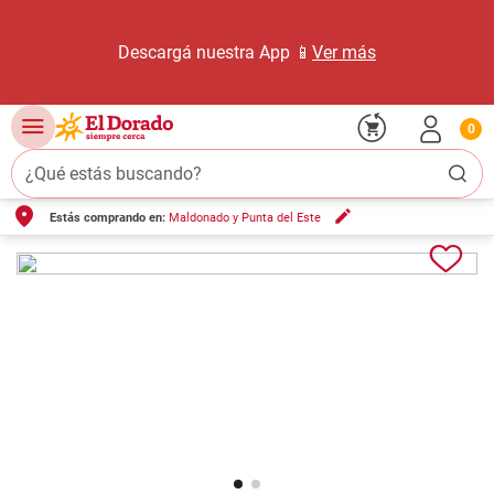
Descargá nuestra App 📱
Ver más
0
¿Qué estás buscando?
Estás comprando en:
Maldonado y Punta del Este
TÉRMINOS MÁS BUSCADOS
1
.
carne carnicería
2
.
leche
3
.
aceite
4
.
queso
5
.
pollo
6
.
bondiola
7
.
fideos