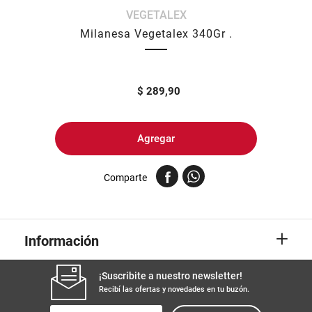
VEGETALEX
8
.
arroz
Milanesa Vegetalex 340Gr .
9
.
harina
10
.
yerba
$
289,90
Agregar
Comparte
+
Información
¡Suscribite a nuestro newsletter!
Recibí las ofertas y novedades en tu buzón.