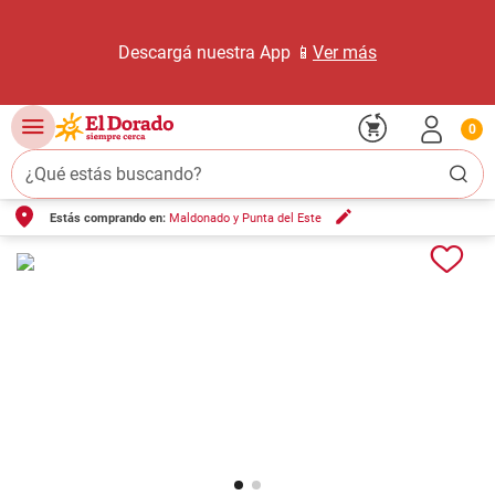
Descargá nuestra App 📱
Ver más
0
¿Qué estás buscando?
Estás comprando en:
Maldonado y Punta del Este
TÉRMINOS MÁS BUSCADOS
1
.
carne carnicería
2
.
leche
3
.
aceite
4
.
queso
5
.
pollo
6
.
bondiola
7
.
fideos