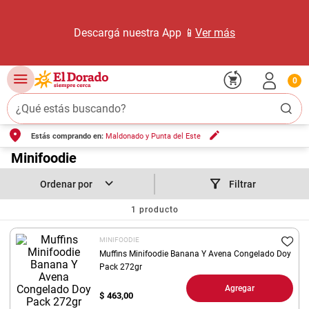
Descargá nuestra App 📱
Ver más
0
¿Qué estás buscando?
Estás comprando en:
Maldonado y Punta del Este
TÉRMINOS MÁS BUSCADOS
1
.
Minifoodie
carne carnicería
2
.
leche
Filtrar
3
.
aceite
1
producto
4
.
queso
MINIFOODIE
5
.
pollo
Muffins Minifoodie Banana Y Avena Congelado Doy
Pack 272gr
6
.
bondiola
Agregar
$
463,00
7
.
fideos