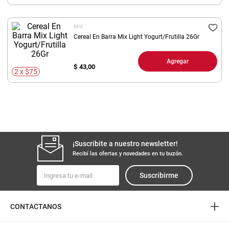
8
.
yerba
MIX
9
.
harina
Cereal En Barra Mix Light Yogurt/Frutilla 26Gr
10
.
arroz
Agregar
$
43,00
2 x $75
¡Suscribite a nuestro newsletter!
Recibí las ofertas y novedades en tu buzón.
Suscribirme
+
CONTACTANOS