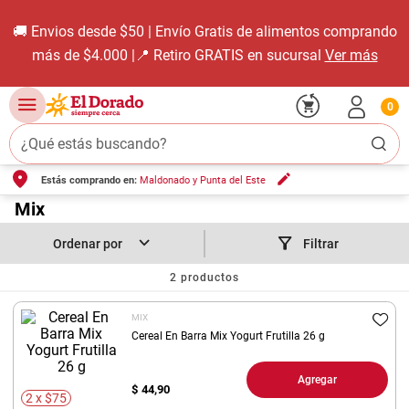
🚚 Envios desde $50 | Envío Gratis de alimentos comprando
más de $4.000 |📍 Retiro GRATIS en sucursal
Ver más
0
¿Qué estás buscando?
Estás comprando en:
Maldonado y Punta del Este
TÉRMINOS MÁS BUSCADOS
1
.
Mix
carne carnicería
2
.
leche
Filtrar
3
.
aceite
2
productos
4
.
queso
MIX
5
.
pollo
Cereal En Barra Mix Yogurt Frutilla 26 g
6
.
bondiola
Agregar
$
44,90
7
.
fideos
2 x $75