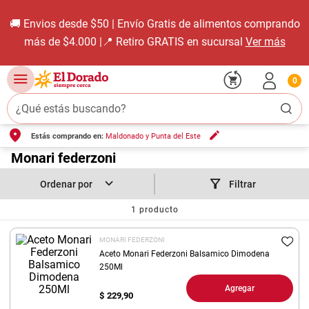
🚚 Envios desde $50 | Envío Gratis de alimentos comprando
más de $4.000 |📍 Retiro GRATIS en sucursal
Ver más
0
¿Qué estás buscando?
Estás comprando en:
Maldonado y Punta del Este
TÉRMINOS MÁS BUSCADOS
1
.
Monari federzoni
carne carnicería
2
.
leche
Filtrar
3
.
aceite
1
producto
4
.
queso
MONARI FEDERZONI
5
.
pollo
Aceto Monari Federzoni Balsamico Dimodena
250Ml
6
.
bondiola
Agregar
$
229,90
7
.
fideos