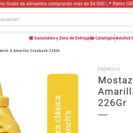
vío Gratis de alimentos comprando más de $4.000 |📍 Retiro G
cando?
TÉRMINOS MÁS BUSCADOS
🏪 Sucursales y Zona de Entrega
📖 Catalogos
☀️Activá 
1
.
carne carnicería
2
.
leche
ench S Amarilla Cryoback 226Gr
3
.
aceite
FRENCH S
4
.
queso
Mostaz
5
.
pollo
Amaril
6
.
bondiola
226Gr
7
.
fideos
8
.
arroz
9
.
harina