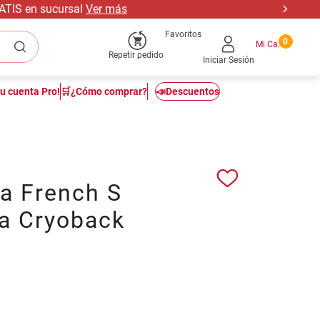
RATIS en sucursal
Ver más
Favoritos
0
Repetir pedido
Iniciar Sesión
tu cuenta Pro!
🛒¿Cómo comprar?
📣Descuentos
a French S
la Cryoback