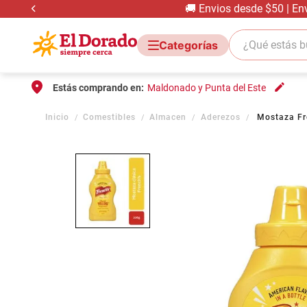
🚚 Envios desde $50 | En
¿Qué estás bus
Estás comprando en:
Maldonado y Punta del Este
Comestibles
Almacen
Aderezos
Mostaza Fr