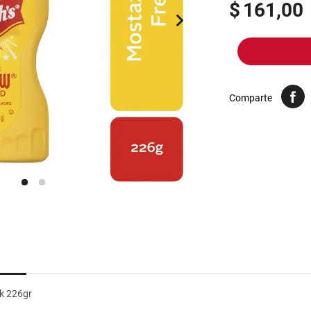
10
.
yerba
$
161,00
Comparte
k 226gr