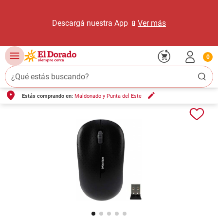
Descargá nuestra App 📱
Ver más
0
¿Qué estás buscando?
Estás comprando en:
Maldonado y Punta del Este
TÉRMINOS MÁS BUSCADOS
1
.
carne carnicería
2
.
leche
3
.
aceite
4
.
queso
5
.
pollo
6
.
bondiola
7
.
fideos