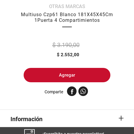
OTRAS MARCAS
8
.
yerba
Multiuso Czp61 Blanco 181X45X45Cm
9
.
harina
1Puerta 4 Compartimientos
10
.
arroz
$ 3.190,00
$
2.552,00
Agregar
Comparte
+
Información
¡Suscribite a nuestro newsletter!