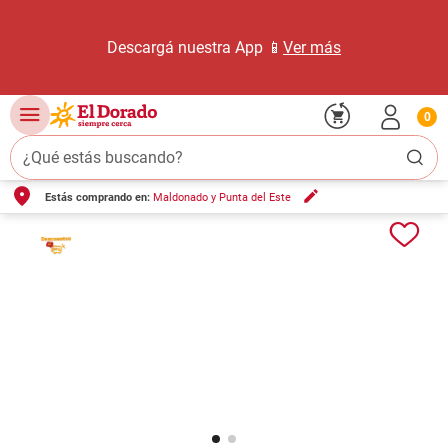
Descargá nuestra App 📱
Ver más
0
¿Qué estás buscando?
Estás comprando en:
Maldonado y Punta del Este
TÉRMINOS MÁS BUSCADOS
1
.
carne carnicería
2
.
leche
3
.
aceite
4
.
queso
5
.
pollo
6
.
bondiola
7
.
fideos