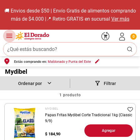
🚚 Envios desde $50 | Envío Gratis de alimentos comprando
más de $4.000 |📍 Retiro GRATIS en sucursal
Ver más
0
¿Qué estás buscando?
Estás comprando en:
Maldonado y Punta del Este
TÉRMINOS MÁS BUSCADOS
1
.
Mydibel
carne carnicería
2
.
leche
Filtrar
3
.
aceite
1
producto
4
.
queso
MYDIBEL
5
.
pollo
Papas Fritas Mydibel Corte Tradicional 1kg (Classic
9/9)
6
.
bondiola
Agregar
$
184,90
7
.
fideos