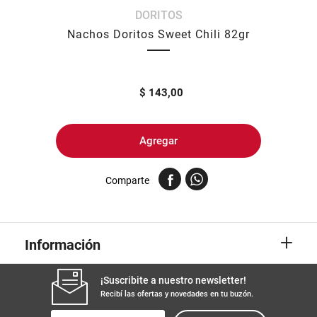
DORITOS
8
.
arroz
Nachos Doritos Sweet Chili 82gr
9
.
harina
10
.
yerba
$
143,00
Agregar
Comparte
+
Información
¡Suscribite a nuestro newsletter!
Recibí las ofertas y novedades en tu buzón.