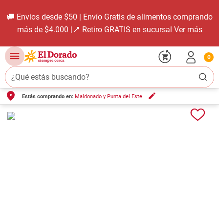
🚚 Envios desde $50 | Envío Gratis de alimentos comprando
más de $4.000 |📍 Retiro GRATIS en sucursal
Ver más
0
¿Qué estás buscando?
Estás comprando en:
Maldonado y Punta del Este
TÉRMINOS MÁS BUSCADOS
1
.
carne carnicería
2
.
leche
3
.
aceite
4
.
queso
5
.
pollo
6
.
bondiola
7
.
fideos