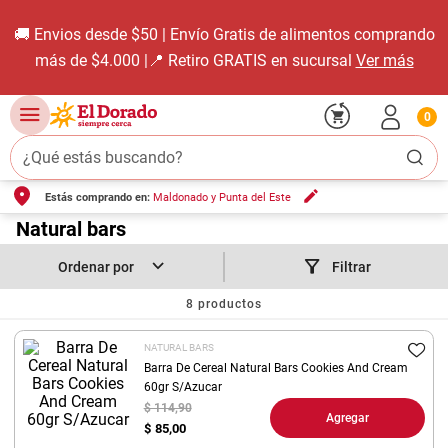
🚚 Envios desde $50 | Envío Gratis de alimentos comprando
más de $4.000 |📍 Retiro GRATIS en sucursal
Ver más
0
¿Qué estás buscando?
Estás comprando en:
Maldonado y Punta del Este
TÉRMINOS MÁS BUSCADOS
1
.
Natural bars
carne carnicería
2
.
leche
Filtrar
3
.
aceite
8
productos
4
.
queso
NATURAL BARS
5
.
pollo
Barra De Cereal Natural Bars Cookies And Cream
60gr S/Azucar
6
.
bondiola
$ 114,90
Agregar
$
85,00
7
.
fideos