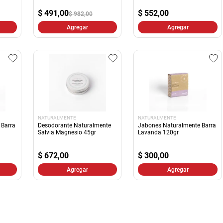
10
.
arroz
$
491,00
$
552,00
$ 982,00
Agregar
Agregar
NATURALMENTE
NATURALMENTE
 Barra
Desodorante Naturalmente
Jabones Naturalmente Barra
Salvia Magnesio 45gr
Lavanda 120gr
$
672,00
$
300,00
Agregar
Agregar