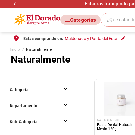
Estamos trabajando para
¿Qué estás bus
Estás comprando en:
Maldonado y Punta del Este
Inicio
Naturalmente
Naturalmente
Categoría
Cuidado Corporal
Departamento
Higiene Bucal
Cuidado Capilar
Cuidado Personal
NATURALMENTE
Sub-Categoría
Bebés
Pasta Dental Naturalm
Menta 120g
Esponjas, Jabones