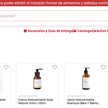
 poder exhibir el rotulado frontal de alimentos y bebidas con
cando?
TÉRMINOS MÁS BUSCADOS
🏪 Sucursales y Zona de Entrega
📖 Catalogos
☀️Activá 
1
.
carne carnicería
2
.
leche
3
.
aceite
4
.
queso
5
.
pollo
6
.
bondiola
7
.
fideos
8
.
yerba
NATURALMENTE
NATURALMENTE
9
.
harina
ente
Crema Naturalmente Solar
Jabon Naturalmente
Natural Vidrio 100ml
Shampoo Bebe Y Mama
Vidrio 250ml