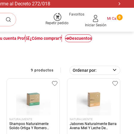
forme al Decreto 272/018
Favoritos
0
Repetir pedido
Iniciar Sesión
tu cuenta Pro!
🛒¿Cómo comprar?
📣Descuentos
Ordenar por
9
productos
NATURALMENTE
NATURALMENTE
Shampoo Naturalmente
Jabones Naturalmente Barra
Solido Ortiga Y Romero
Avena Miel Y Leche De
100gr
Almendras 1