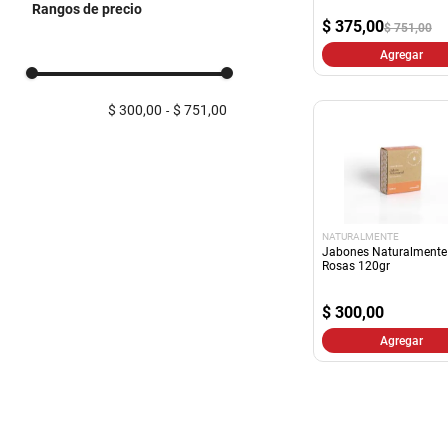
Rangos de precio
Corporales y Gorras
$
375,00
$ 751,00
Shampoo
Agregar
Perfumes, Desodorantes
y Talcos
Pastas Dentales
$ 300,00
$ 751,00
Mujer
Higiene
Bronceadores, Protector
Solar y Post Solar
NATURALMENTE
Jabones Naturalmente
Rosas 120gr
$
300,00
Agregar