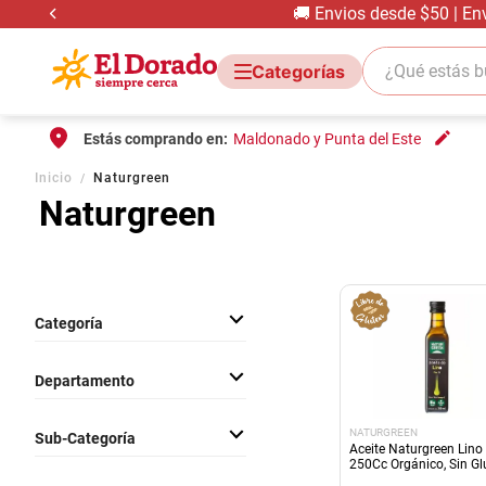
🚚 Envios desde $50 | En
¿Qué estás bus
Estás comprando en:
Maldonado y Punta del Este
Inicio
Naturgreen
Naturgreen
Categoría
Almacen
Departamento
Comestibles
NATURGREEN
Sub-Categoría
Aceite Naturgreen Lino
250Cc Orgánico, Sin Gl
Vegano
Aceites