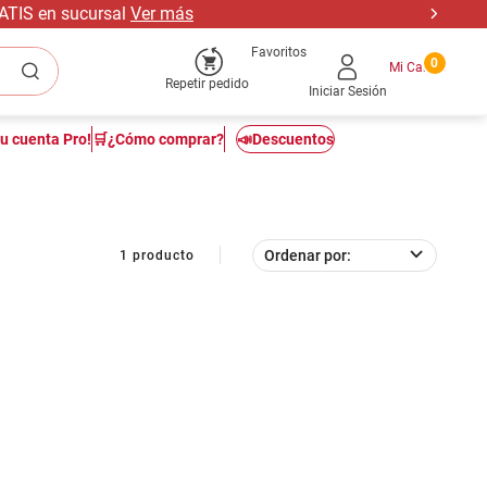
RATIS en sucursal
Ver más
Favoritos
0
Repetir pedido
Iniciar Sesión
tu cuenta Pro!
🛒¿Cómo comprar?
📣Descuentos
Ordenar por
1
producto