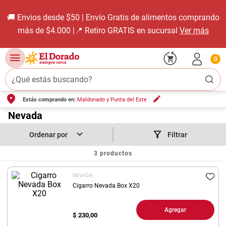
🚚 Envios desde $50 | Envío Gratis de alimentos comprando
más de $4.000 |📍 Retiro GRATIS en sucursal
Ver más
0
¿Qué estás buscando?
Estás comprando en:
Maldonado y Punta del Este
TÉRMINOS MÁS BUSCADOS
1
.
Nevada
carne carnicería
2
.
leche
Filtrar
3
.
aceite
3
productos
4
.
queso
NEVADA
5
.
pollo
Cigarro Nevada Box X20
6
.
bondiola
Agregar
$
230,00
7
.
fideos