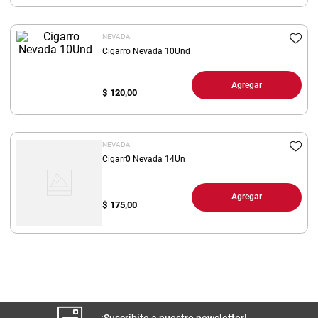
8
.
yerba
NEVADA
9
.
harina
Cigarro Nevada 10Und
10
.
arroz
Agregar
$
120,00
NEVADA
Cigarr0 Nevada 14Un
Agregar
$
175,00
¡Suscribite a nuestro newsletter!