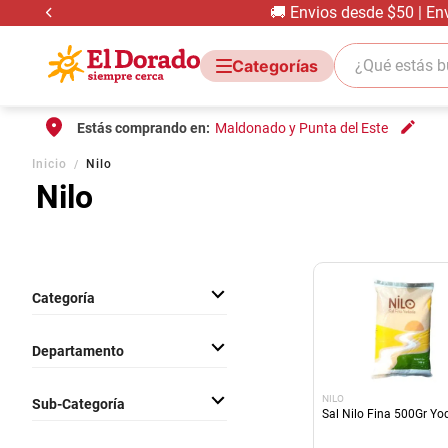
🚚 Envios desde $50 | En
¿Qué estás bus
Estás comprando en:
Maldonado y Punta del Este
Inicio
Nilo
Nilo
Categoría
Almacen
Departamento
Comestibles
NILO
Sub-Categoría
Sal Nilo Fina 500Gr Y
Sal