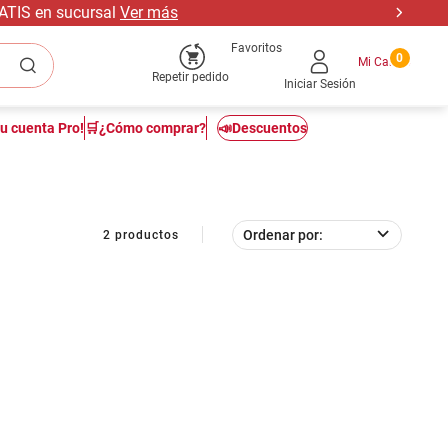
RATIS en sucursal
Ver más
Favoritos
0
Repetir pedido
Iniciar Sesión
tu cuenta Pro!
🛒¿Cómo comprar?
📣Descuentos
Ordenar por
2
productos