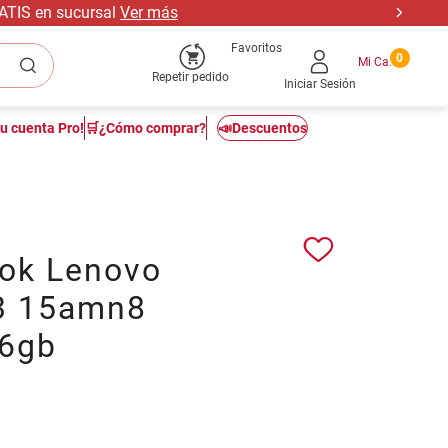
RATIS en sucursal
Ver más
Favoritos
0
Repetir pedido
Iniciar Sesión
tu cuenta Pro!
🛒¿Cómo comprar?
📣Descuentos
ok Lenovo
3 15amn8
6gb