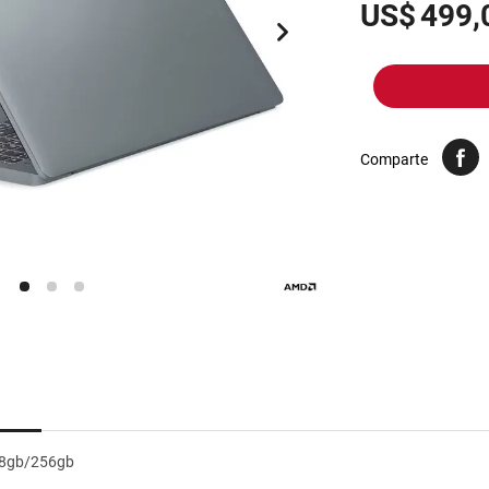
10
.
yerba
US$
499,
Comparte
 8gb/256gb