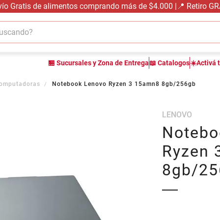
vío Gratis de alimentos comprando más de $4.000 |📍 Retiro G
cando?
TÉRMINOS MÁS BUSCADOS
🏪 Sucursales y Zona de Entrega
📖 Catalogos
☀️Activá 
1
.
carne carnicería
2
.
leche
omputadoras
Notebook Lenovo Ryzen 3 15amn8 8gb/256gb
3
.
aceite
LENOVO
4
.
queso
Notebo
5
.
pollo
Ryzen 
6
.
bondiola
8gb/25
7
.
fideos
8
.
arroz
9
.
harina