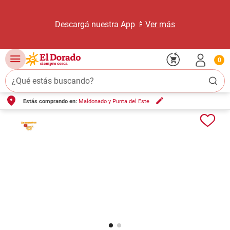
Descargá nuestra App 📱
Ver más
0
¿Qué estás buscando?
Estás comprando en:
Maldonado y Punta del Este
TÉRMINOS MÁS BUSCADOS
1
.
carne carnicería
2
.
leche
3
.
aceite
4
.
queso
5
.
pollo
6
.
bondiola
7
.
fideos