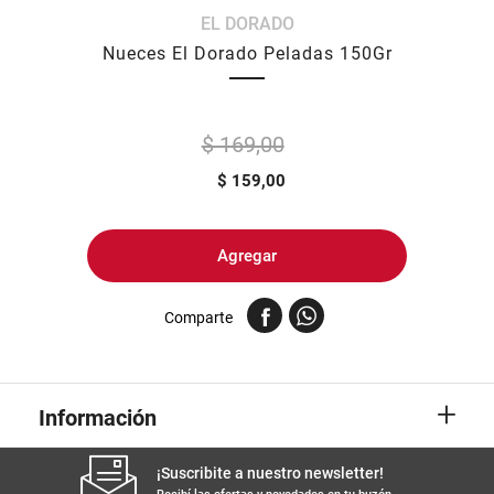
EL DORADO
8
.
arroz
Nueces El Dorado Peladas 150Gr
9
.
harina
10
.
yerba
$ 169,00
$
159,00
Agregar
Comparte
+
Información
¡Suscribite a nuestro newsletter!