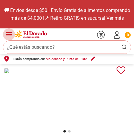
🚚 Envios desde $50 | Envío Gratis de alimentos comprando
más de $4.000 |📍 Retiro GRATIS en sucursal
Ver más
0
¿Qué estás buscando?
Estás comprando en:
Maldonado y Punta del Este
TÉRMINOS MÁS BUSCADOS
1
.
carne carnicería
2
.
leche
3
.
queso
4
.
aceite
5
.
pollo
6
.
bondiola
7
.
fideos