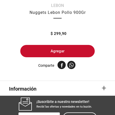
LEBON
8
.
harina
Nuggets Lebon Pollo 900Gr
9
.
arroz
10
.
yerba
$
299,90
Agregar
Comparte
+
Información
¡Suscribite a nuestro newsletter!
Recibí las ofertas y novedades en tu buzón.