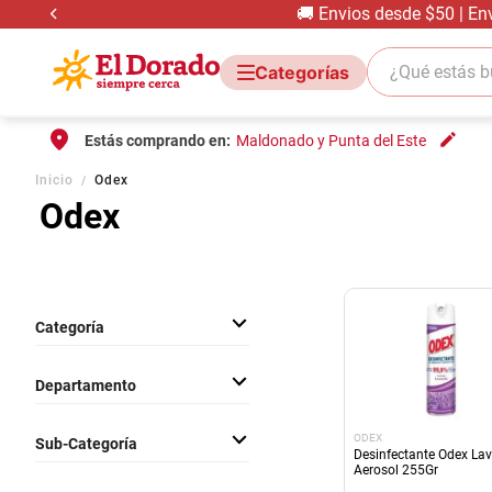
🚚 Envios desde $50 | En
¿Qué estás bus
Estás comprando en:
Maldonado y Punta del Este
Inicio
Odex
Odex
Categoría
Limpieza Hogar
Departamento
Limpieza
ODEX
Sub-Categoría
Desinfectante Odex La
Aerosol 255Gr
Desinfectantes