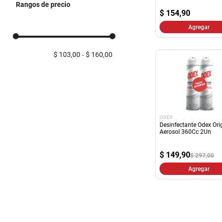
Rangos de precio
Limpiadores
$
154,90
Pulidores
Agregar
$ 103,00
$ 160,00
ODEX
Desinfectante Odex Ori
Aerosol 360Cc 2Un
$
149,90
$ 297,00
Agregar