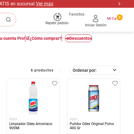
RATIS en sucursal
Ver más
Favoritos
0
Repetir pedido
Iniciar Sesión
tu cuenta Pro!
🛒¿Cómo comprar?
📣Descuentos
Ordenar por
6
productos
ODEX
ODEX
Limpiador Odex Amoniaco
Pulidor Odex Original Polvo
900Ml
400 Gr