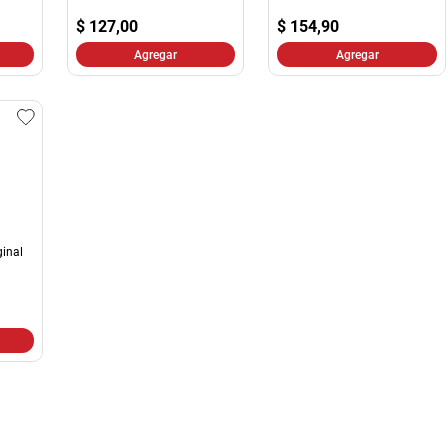
10
.
harina
$
127,00
$
154,90
Agregar
Agregar
ginal