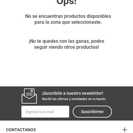
8
.
yerba
9
.
arroz
10
.
harina
¡Suscribite a nuestro newsletter!
Recibí las ofertas y novedades en tu buzón.
Suscribirme
+
CONTACTANOS