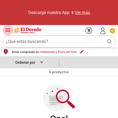
Descargá nuestra App 📱
Ver más
0
¿Qué estás buscando?
Estás comprando en:
Maldonado y Punta del Este
TÉRMINOS MÁS BUSCADOS
1
.
carne carnicería
2
.
leche
0
productos
3
.
aceite
4
.
queso
5
.
pollo
6
.
bondiola
7
.
fideos