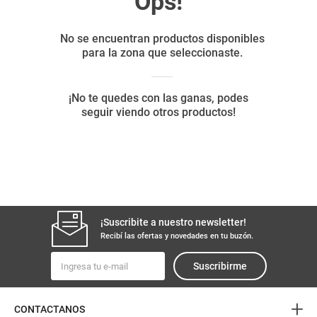
8
.
yerba
9
.
arroz
10
.
harina
¡Suscribite a nuestro newsletter!
Recibí las ofertas y novedades en tu buzón.
Suscribirme
+
CONTACTANOS