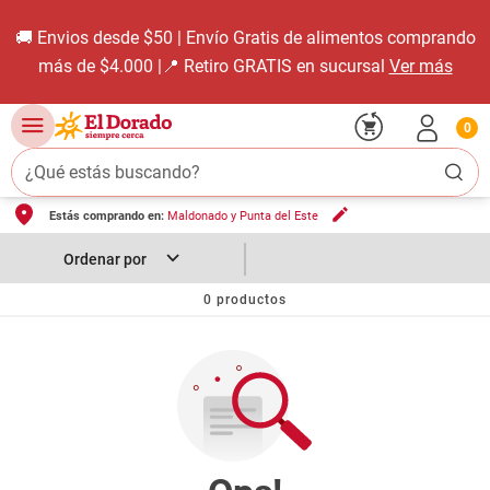
🚚 Envios desde $50 | Envío Gratis de alimentos comprando
más de $4.000 |📍 Retiro GRATIS en sucursal
Ver más
0
¿Qué estás buscando?
Estás comprando en:
Maldonado y Punta del Este
TÉRMINOS MÁS BUSCADOS
1
.
carne carnicería
2
.
leche
0
productos
3
.
aceite
4
.
queso
5
.
pollo
6
.
bondiola
7
.
fideos