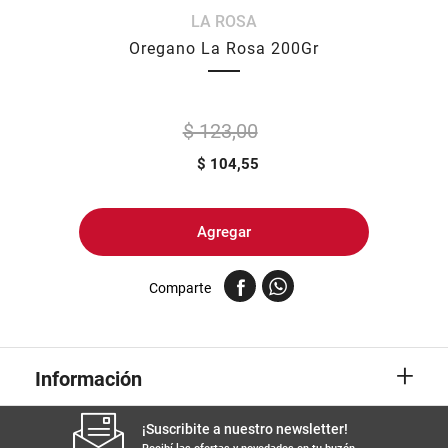
LA ROSA
8
.
yerba
Oregano La Rosa 200Gr
9
.
harina
10
.
arroz
$ 123,00
$
104,55
Agregar
Comparte
+
Información
¡Suscribite a nuestro newsletter!