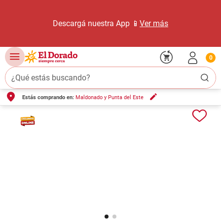
Descargá nuestra App 📱
Ver más
0
¿Qué estás buscando?
Estás comprando en:
Maldonado y Punta del Este
TÉRMINOS MÁS BUSCADOS
1
.
carne carnicería
2
.
leche
3
.
aceite
4
.
queso
5
.
pollo
6
.
bondiola
7
.
fideos