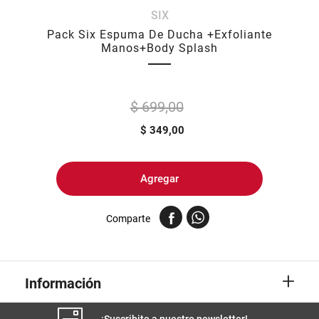
SIX
8
.
arroz
Pack Six Espuma De Ducha +Exfoliante
9
.
harina
Manos+Body Splash
10
.
yerba
$ 699,00
$
349,00
Agregar
Comparte
+
Información
¡Suscribite a nuestro newsletter!