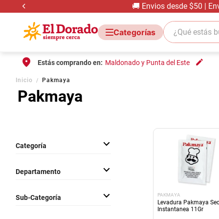
🚚 Envios desde $50 | En
¿Qué estás bus
Estás comprando en:
Maldonado y Punta del Este
Inicio
Pakmaya
Pakmaya
Categoría
Almacen
Departamento
Comestibles
PAKMAYA
Sub-Categoría
Levadura Pakmaya Se
Instantanea 11Gr
Leudante