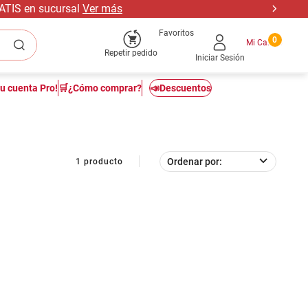
RATIS en sucursal
Ver más
Favoritos
0
Repetir pedido
Iniciar Sesión
tu cuenta Pro!
🛒¿Cómo comprar?
📣Descuentos
Ordenar por
1
producto