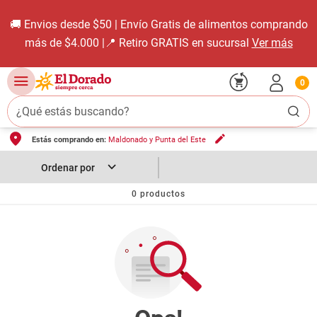
🚚 Envios desde $50 | Envío Gratis de alimentos comprando
más de $4.000 |📍 Retiro GRATIS en sucursal
Ver más
0
¿Qué estás buscando?
Estás comprando en:
Maldonado y Punta del Este
TÉRMINOS MÁS BUSCADOS
1
.
carne carnicería
2
.
leche
0
productos
3
.
aceite
4
.
queso
5
.
pollo
6
.
bondiola
7
.
fideos