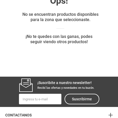
8
.
yerba
9
.
arroz
10
.
harina
¡Suscribite a nuestro newsletter!
Recibí las ofertas y novedades en tu buzón.
Suscribirme
+
CONTACTANOS