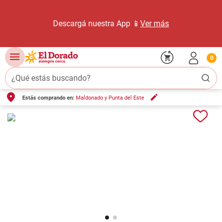
Descargá nuestra App 📱
Ver más
0
¿Qué estás buscando?
Estás comprando en:
Maldonado y Punta del Este
TÉRMINOS MÁS BUSCADOS
1
.
carne carnicería
2
.
leche
3
.
aceite
4
.
queso
5
.
pollo
6
.
bondiola
7
.
fideos