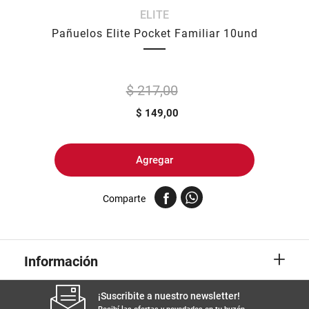
ELITE
8
.
yerba
Pañuelos Elite Pocket Familiar 10und
9
.
arroz
10
.
harina
$ 217,00
$
149,00
Agregar
Comparte
+
Información
¡Suscribite a nuestro newsletter!