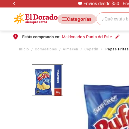
🚚 Envios desde $50 | En
¿Qué estás bus
Estás comprando en:
Maldonado y Punta del Este
Comestibles
Almacen
Copetín
Papas Fritas