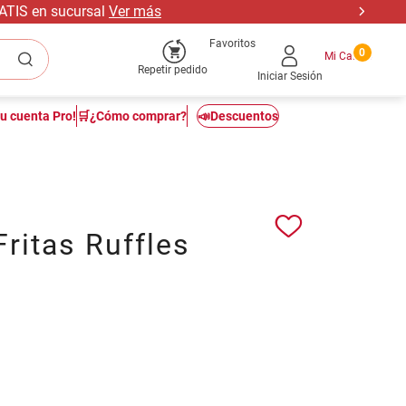
RATIS en sucursal
Ver más
Favoritos
0
Repetir pedido
Iniciar Sesión
tu cuenta Pro!
🛒¿Cómo comprar?
📣Descuentos
ritas Ruffles