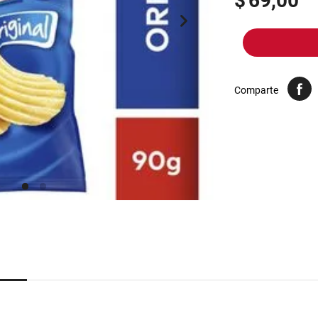
$
69,00
10
.
harina
Comparte