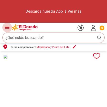
Descargá nuestra App 📱
Ver más
0
¿Qué estás buscando?
Estás comprando en:
Maldonado y Punta del Este
TÉRMINOS MÁS BUSCADOS
1
.
carne carnicería
2
.
leche
3
.
aceite
4
.
queso
5
.
pollo
6
.
bondiola
7
.
fideos