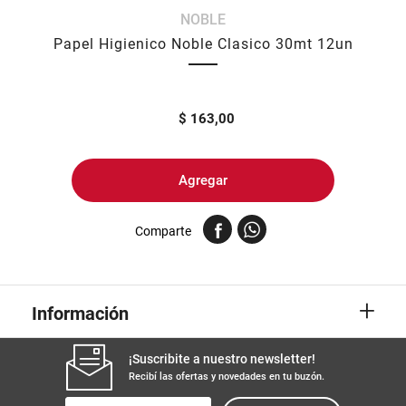
NOBLE
8
.
yerba
Papel Higienico Noble Clasico 30mt 12un
9
.
harina
10
.
arroz
$
163,00
Agregar
Comparte
+
Información
¡Suscribite a nuestro newsletter!
Recibí las ofertas y novedades en tu buzón.