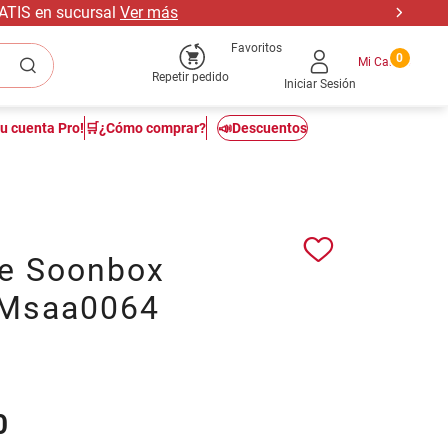
RATIS en sucursal
Ver más
Favoritos
0
Repetir pedido
Iniciar Sesión
tu cuenta Pro!
🛒¿Cómo comprar?
📣Descuentos
te Soonbox
 Msaa0064
0