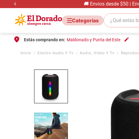
🚚 Envios desde $50 | En
¿Qué estás bus
Estás comprando en:
Maldonado y Punta del Este
Electro Audio Y Tv
Audio, Video Y Tv
Reproduc