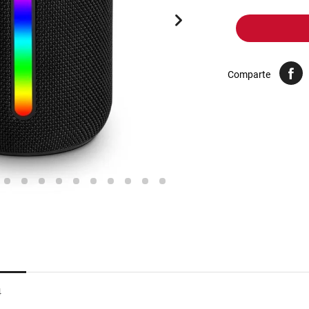
10
.
harina
Comparte
4