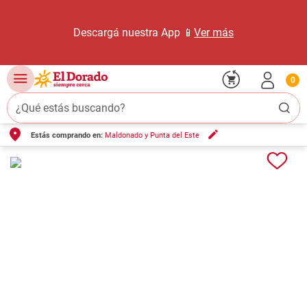
Descargá nuestra App 📱
Ver más
0
¿Qué estás buscando?
Estás comprando en:
Maldonado y Punta del Este
TÉRMINOS MÁS BUSCADOS
1
.
carne carnicería
2
.
leche
3
.
aceite
4
.
queso
5
.
pollo
6
.
bondiola
7
.
fideos