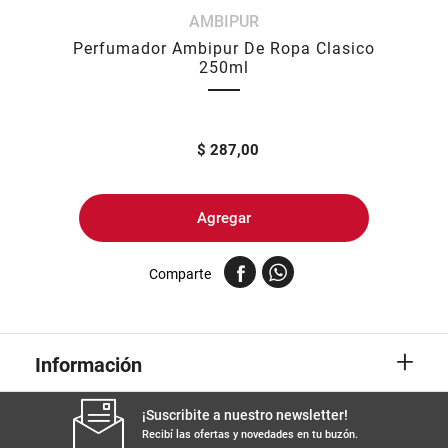
AMBIPUR
8
.
arroz
Perfumador Ambipur De Ropa Clasico
9
.
harina
250ml
10
.
yerba
$
287,00
Agregar
Comparte
+
Información
¡Suscribite a nuestro newsletter!
Recibí las ofertas y novedades en tu buzón.