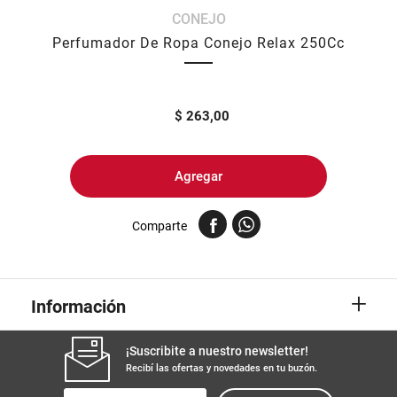
CONEJO
8
.
yerba
Perfumador De Ropa Conejo Relax 250Cc
9
.
harina
10
.
arroz
$
263,00
Agregar
Comparte
+
Información
¡Suscribite a nuestro newsletter!
Recibí las ofertas y novedades en tu buzón.