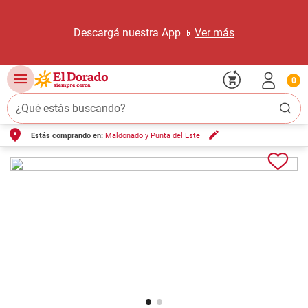
Descargá nuestra App 📱
Ver más
0
¿Qué estás buscando?
Estás comprando en:
Maldonado y Punta del Este
TÉRMINOS MÁS BUSCADOS
1
.
carne carnicería
2
.
leche
3
.
aceite
4
.
queso
5
.
pollo
6
.
bondiola
7
.
fideos