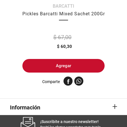
BARCATTI
8
.
yerba
Pickles Barcatti Mixed Sachet 200Gr
9
.
harina
10
.
arroz
$ 67,00
$
60,30
Agregar
Comparte
+
Información
¡Suscribite a nuestro newsletter!