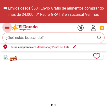
🚚 Envios desde $50 | Envío Gratis de alimentos comprando
más de $4.000 |📍 Retiro GRATIS en sucursal
Ver más
0
¿Qué estás buscando?
Estás comprando en:
Maldonado y Punta del Este
TÉRMINOS MÁS BUSCADOS
1
.
carne carnicería
2
.
leche
3
.
aceite
4
.
queso
5
.
pollo
6
.
bondiola
7
.
fideos