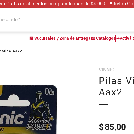
vío Gratis de alimentos comprando más de $4.000 |📍 Retiro G
cando?
TÉRMINOS MÁS BUSCADOS
🏪 Sucursales y Zona de Entrega
📖 Catalogos
☀️Activá 
1
.
carne carnicería
2
.
leche
lcalina Aax2
3
.
aceite
VINNIC
4
.
queso
Pilas V
5
.
pollo
Aax2
6
.
bondiola
7
.
fideos
8
.
arroz
9
.
harina
$
85,00