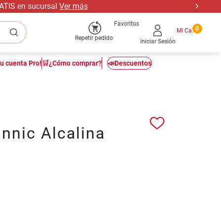
RATIS en sucursal
Ver más
Favoritos
0
Repetir pedido
Iniciar Sesión
tu cuenta Pro!
🛒¿Cómo comprar?
📣Descuentos
innic Alcalina