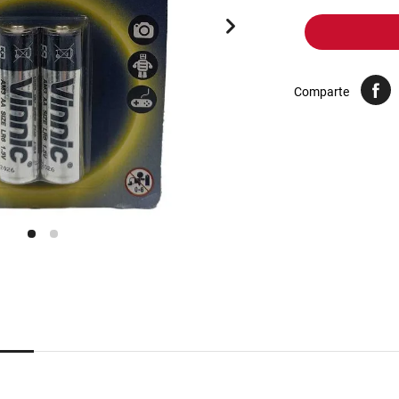
10
.
yerba
Comparte