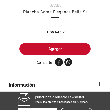
GAMA
8
.
yerba
Plancha Gama Elegance Bella St
9
.
arroz
10
.
harina
US$
64,97
Agregar
Comparte
+
Información
¡Suscribite a nuestro newsletter!
Recibí las ofertas y novedades en tu buzón.