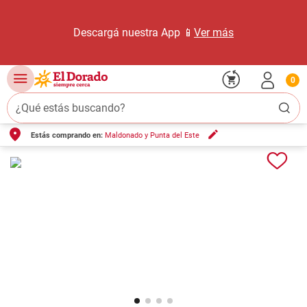
Descargá nuestra App 📱
Ver más
0
¿Qué estás buscando?
Estás comprando en:
Maldonado y Punta del Este
TÉRMINOS MÁS BUSCADOS
1
.
carne carnicería
2
.
leche
3
.
aceite
4
.
queso
5
.
pollo
6
.
bondiola
7
.
fideos