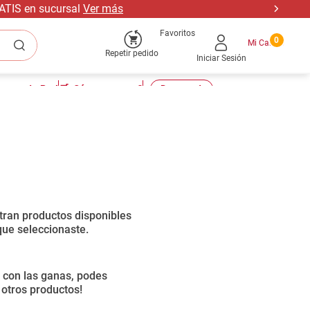
RATIS en sucursal
Ver más
Favoritos
0
Repetir pedido
Iniciar Sesión
tu cuenta Pro!
🛒¿Cómo comprar?
📣Descuentos
Ordenar por
0
productos