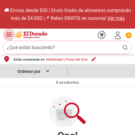
🚚 Envios desde $50 | Envío Gratis de alimentos comprando
más de $4.000 |📍 Retiro GRATIS en sucursal
Ver más
0
¿Qué estás buscando?
Estás comprando en:
Maldonado y Punta del Este
TÉRMINOS MÁS BUSCADOS
1
.
carne carnicería
2
.
leche
0
productos
3
.
aceite
4
.
queso
5
.
pollo
6
.
bondiola
7
.
fideos