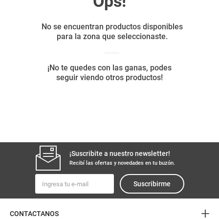
8
.
arroz
9
.
harina
10
.
yerba
¡Suscribite a nuestro newsletter!
Recibí las ofertas y novedades en tu buzón.
Suscribirme
+
CONTACTANOS