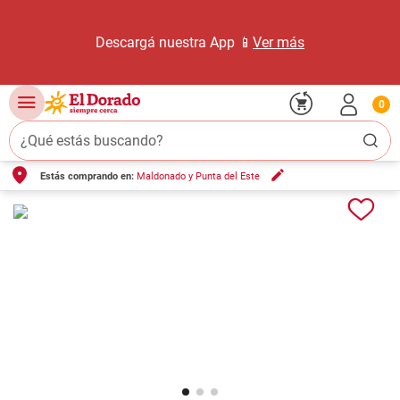
Descargá nuestra App 📱
Ver más
0
¿Qué estás buscando?
Estás comprando en:
Maldonado y Punta del Este
TÉRMINOS MÁS BUSCADOS
1
.
carne carnicería
2
.
leche
3
.
aceite
4
.
queso
5
.
pollo
6
.
bondiola
7
.
fideos