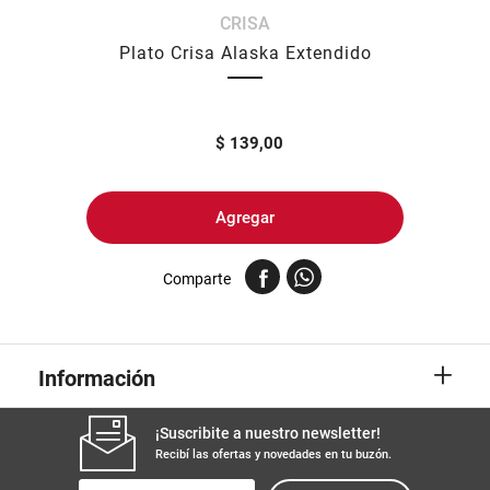
CRISA
8
.
yerba
Plato Crisa Alaska Extendido
9
.
arroz
10
.
harina
$
139,00
Agregar
Comparte
+
Información
¡Suscribite a nuestro newsletter!
Recibí las ofertas y novedades en tu buzón.