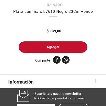
LUMINARC
8
.
harina
Plato Luminarc L7610 Negro 23Cm Hondo
9
.
arroz
10
.
yerba
$
139,00
Agregar
Comparte
+
Información
¡Suscribite a nuestro newsletter!
Recibí las ofertas y novedades en tu buzón.