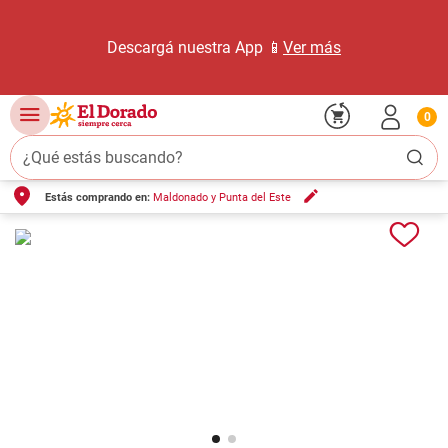
Descargá nuestra App 📱
Ver más
0
¿Qué estás buscando?
Estás comprando en:
Maldonado y Punta del Este
TÉRMINOS MÁS BUSCADOS
1
.
carne carnicería
2
.
leche
3
.
queso
4
.
aceite
5
.
pollo
6
.
bondiola
7
.
fideos