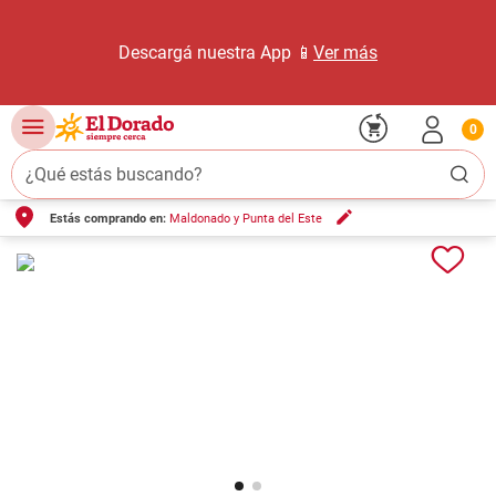
Descargá nuestra App 📱
Ver más
0
¿Qué estás buscando?
Estás comprando en:
Maldonado y Punta del Este
TÉRMINOS MÁS BUSCADOS
1
.
carne carnicería
2
.
leche
3
.
aceite
4
.
queso
5
.
pollo
6
.
bondiola
7
.
fideos