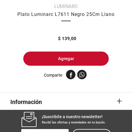
LUMINARC
8
.
yerba
Plato Luminarc L7611 Negro 25Cm Llano
9
.
arroz
10
.
harina
$
139,00
Agregar
Comparte
+
Información
¡Suscribite a nuestro newsletter!
Recibí las ofertas y novedades en tu buzón.