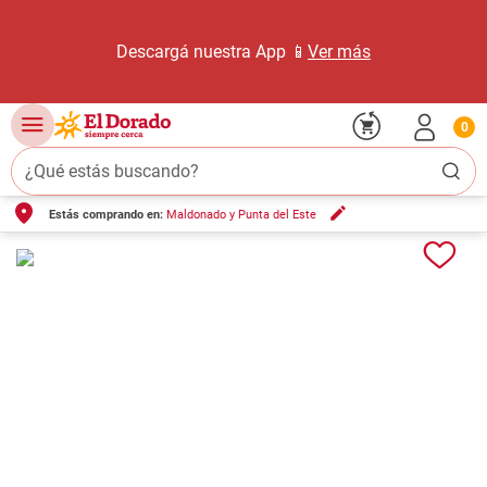
Descargá nuestra App 📱
Ver más
0
¿Qué estás buscando?
Estás comprando en:
Maldonado y Punta del Este
TÉRMINOS MÁS BUSCADOS
1
.
carne carnicería
2
.
leche
3
.
queso
4
.
aceite
5
.
pollo
6
.
bondiola
7
.
fideos