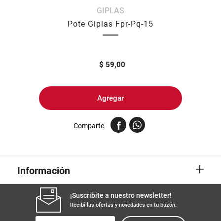
GIPLAS
8
.
harina
Pote Giplas Fpr-Pq-15
9
.
arroz
10
.
yerba
$
59,00
Agregar
Comparte
+
Información
¡Suscribite a nuestro newsletter!
Recibí las ofertas y novedades en tu buzón.